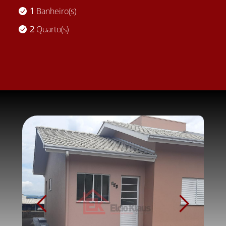
1
Banheiro(s)
2
Quarto(s)