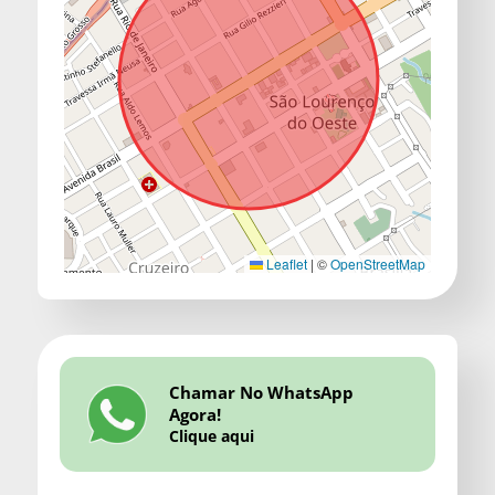
Leaflet
|
©
OpenStreetMap
Chamar No WhatsApp
Agora!
Clique aqui