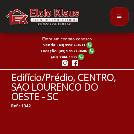
Entre em contato conosco
Venda: (49) 99967-0633
Locação: (49) 9 9971-9606
(49) 3344-3308
Edifício/Prédio, CENTRO,
SAO LOURENCO DO
OESTE - SC
Ref.: 1342