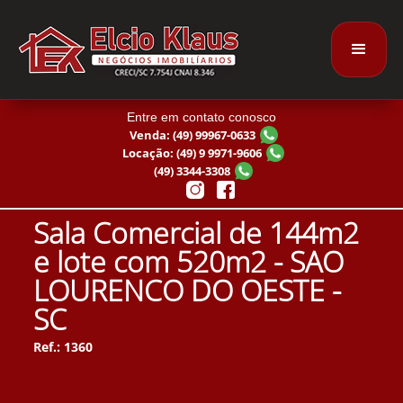
Entre em contato conosco
Venda: (49) 99967-0633
Locação: (49) 9 9971-9606
(49) 3344-3308
Sala Comercial de 144m2
e lote com 520m2 - SAO
LOURENCO DO OESTE -
SC
Ref.: 1360