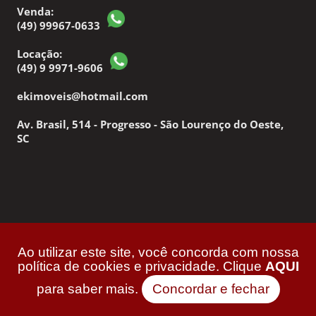
Venda:
(49) 99967-0633
Locação:
(49) 9 9971-9606
ekimoveis@hotmail.com
Av. Brasil, 514 - Progresso - São Lourenço do Oeste,
SC
Elcio Klaus Negócios Imobiliários 2026 | CRECI: 7.754j
Ao utilizar este site, você concorda com nossa
| Desenvolvido por Imonov & Si9sistemas
política de cookies e privacidade. Clique
AQUI
para saber mais.
Concordar e fechar