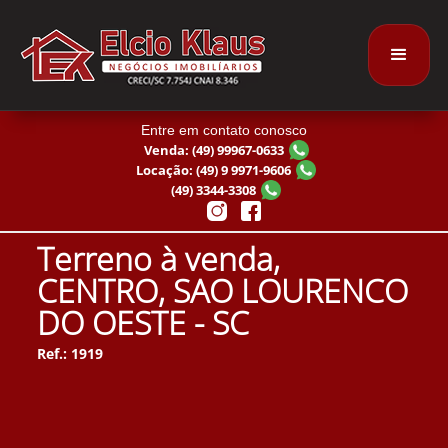
Entre em contato conosco
Venda: (49) 99967-0633
Locação: (49) 9 9971-9606
(49) 3344-3308
Terreno à venda,
CENTRO, SAO LOURENCO
DO OESTE - SC
Ref.: 1919